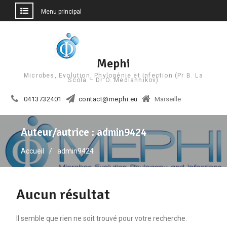
Menu principal
Aller
au
contenu
Mephi
Microbes, Evolution, Phylogénie et Infection (Pr B. La
Scola – Dr O. Mediannikov)
0413732401
contact@mephi.eu
Marseille
Auteur/autrice :
admin9424
Accueil
admin9424
Aucun résultat
Il semble que rien ne soit trouvé pour votre recherche.